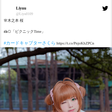
Liyuu
@Liyu0109
🌸木之本 桜
🍰🍞「ピクニックTime」
#カードキャプターさくら
https://t.co/PnjoKhZPCn