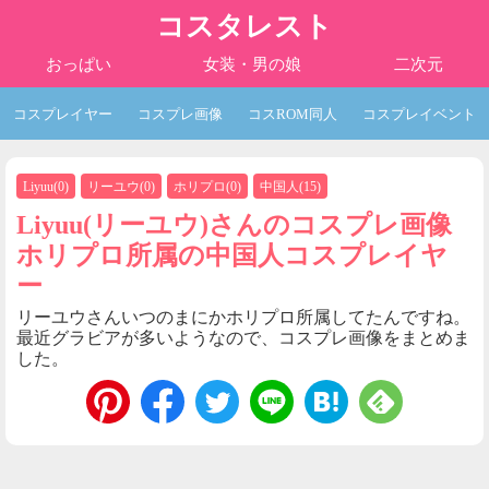
コスタレスト
おっぱい
女装・男の娘
二次元
コスプレイヤー
コスプレ画像
コスROM同人
コスプレイベント
Liyuu
(
0
)
リーユウ
(
0
)
ホリプロ
(
0
)
中国人
(
15
)
Liyuu(リーユウ)さんのコスプレ画像
ホリプロ所属の中国人コスプレイヤ
ー
リーユウさんいつのまにかホリプロ所属してたんですね。
最近グラビアが多いようなので、コスプレ画像をまとめま
した。