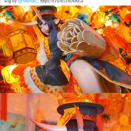
@shotac_
wig by
https://t.co/h518INf6Gs