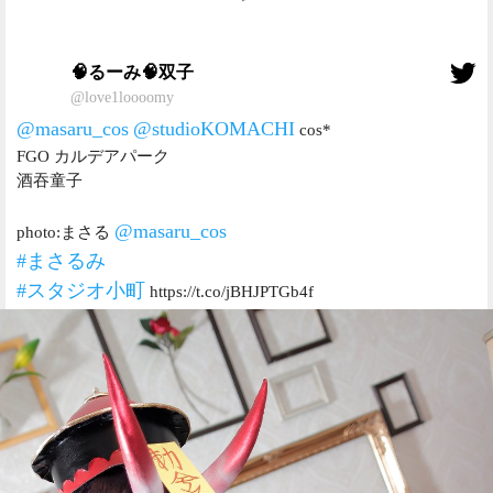
🧠るーみ🧠双子
@love1loooomy
@masaru_cos
@studioKOMACHI
cos*
FGO カルデアパーク
酒吞童子
@masaru_cos
photo:まさる
#まさるみ
#スタジオ小町
https://t.co/jBHJPTGb4f