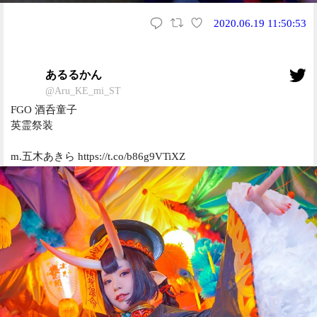
2020.06.19 11:50:53
あるるかん
@Aru_KE_mi_ST
FGO 酒呑童子
英霊祭装
m.五木あきら https://t.co/b86g9VTiXZ