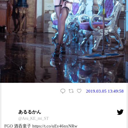
2019.03.05 13:49:58
あるるかん
@Aru_KE_mi_ST
FGO 酒呑童子 https://t.co/uEy46nxNRw