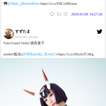
@dani_photoshoot
📷
https://t.co/FHCzS8Eams
2020.03.06 14:27:28
すずたま
@suzuki_tamago
Fate/Grand Order:酒呑童子
@Mikazuki_Koori
model:狐冰(
) https://t.co/Z0nAiTC4Eg