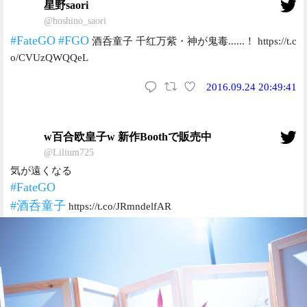
星野saori
@hoshino_saori
#FateGO
#FGO
酒呑童子 千红万紫・神が鬼毒......！ https://t.c
o/CVUzQWQQeL
2016.09.24 20:49:41
w百合欧皇子w 新作Boothで販売中
@Lilium725
気が遠くなる
#FateGO
#酒呑童子
https://t.co/JRmndelfAR