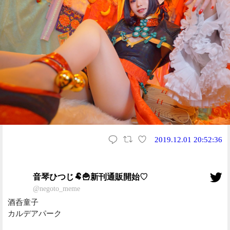
2019.12.01 20:52:36
音琴ひつじ🐏🍟新刊通販開始♡
@negoto_meme
酒呑童子
カルデアパーク