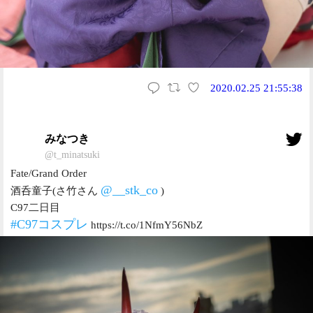
2020.02.25 21:55:38
みなつき
@t_minatsuki
Fate/Grand Order
@__stk_co
酒呑童子(さ竹さん
)
C97二日目
#C97コスプレ
https://t.co/1NfmY56NbZ