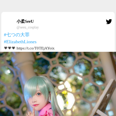
小柔SeeU
@seeu_cosplay
#七つの大罪
#ElizabethLiones
💗💗💗 https://t.co/T0TEjAYoix