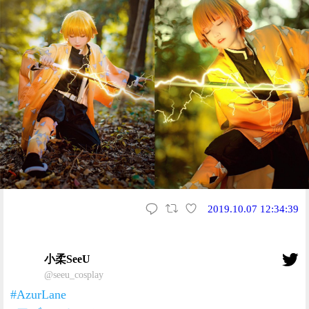
2019.10.07 12:34:39
小柔SeeU
@seeu_cosplay
#AzurLane