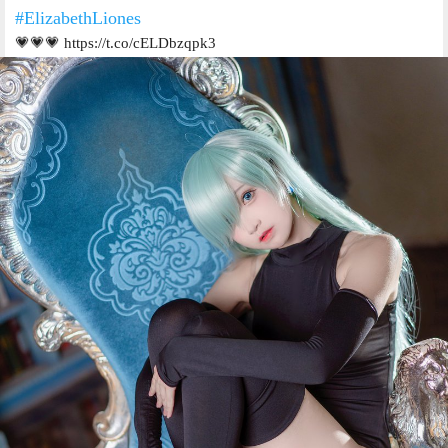
#ElizabethLiones
💗💗💗 https://t.co/cELDbzqpk3