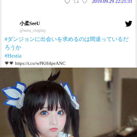
2019.09.29 22:21:31
小柔SeeU
@seeu_cosplay
#ダンジョンに出会いを求めるのは間違っているだ
ろうか
#Hestia
💗💗 https://t.co/wPKH4peANC