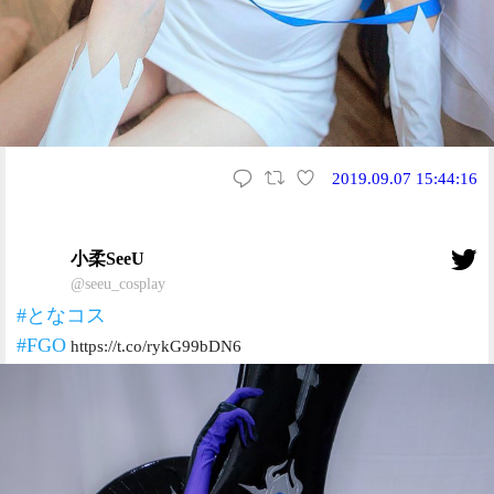
2019.09.07 15:44:16
小柔SeeU
@seeu_cosplay
#となコス
#FGO
https://t.co/rykG99bDN6