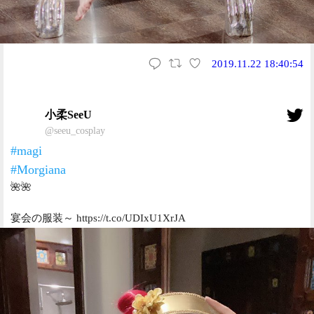
2019.11.22 18:40:54
小柔SeeU
@seeu_cosplay
#magi
#Morgiana
🌺🌺
宴会の服装～ https://t.co/UDIxU1XrJA