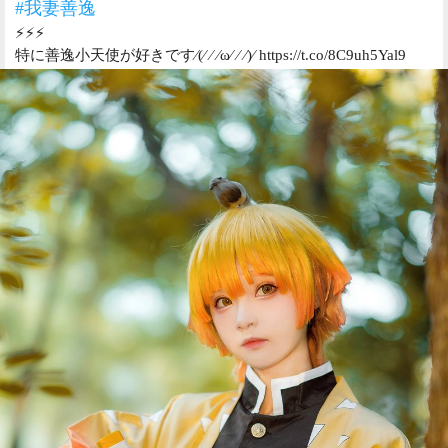
#我妻善逸
⚡️⚡️⚡️
特に善逸小天使が好きです⁄(⁄ ⁄ ⁄ω⁄ ⁄ ⁄)⁄ https://t.co/8C9uh5Yal9