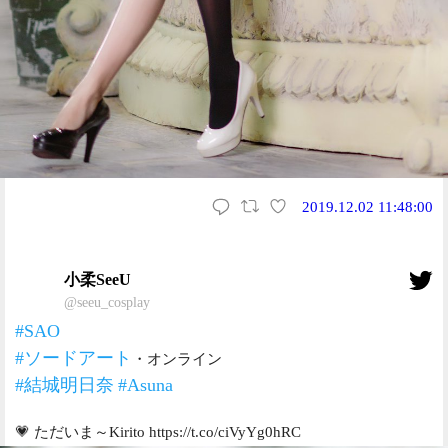
2019.12.02 11:48:00
小柔SeeU
@seeu_cosplay
#SAO
#ソードアート
・オンライン
#結城明日奈
#Asuna
💗 ただいま～Kirito https://t.co/ciVyYg0hRC